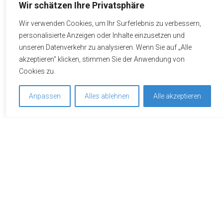
Wir schätzen Ihre Privatsphäre
Jetzt Anfrage starten
Wir verwenden Cookies, um Ihr Surferlebnis zu verbessern,
personalisierte Anzeigen oder Inhalte einzusetzen und
+41 43 556 64 41
unseren Datenverkehr zu analysieren. Wenn Sie auf „Alle
akzeptieren" klicken, stimmen Sie der Anwendung von
anfrage@miceservice.ch
Cookies zu.
Anpassen
Alles ablehnen
Alle akzeptieren
Um unsere Webseite für Sie optimal zu gestalten und
fortlaufend verbessern zu können, verwenden wir Cookies.
Durch die weitere Nutzung der Webseite stimmen Sie der
Impressionen
Verwendung von Cookies zu. Weitere Informationen zu
Cookies erhalten Sie in unserer
Datenschutzerklärung
.
Ein Bild sagt mehr als 1000 Worte – erkunden Sie das Hotel
Verstanden & Cookies akzeptieren
oder die Location auf den nebenstehenden Bildern. Einfach
anklicken, um die Bilder in Grossansicht zu betrachten.